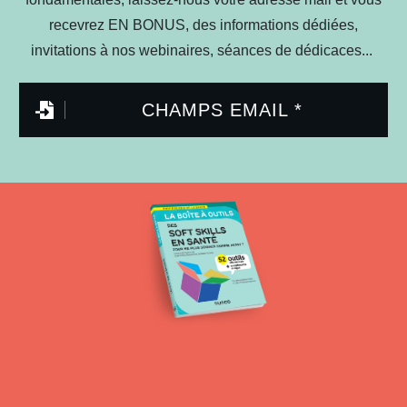
recevrez EN BONUS, des informations dédiées,
invitations à nos webinaires, séances de dédicaces...
CHAMPS EMAIL *
LA M
ÉDECINE DE DEMAIN SERA INTÉGRATIVE ET
COLLABORATIVE OU NE SERA PAS