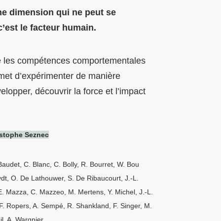
une dimension qui ne peut se
’est le facteur humain.
e les compétences comportementales
rmet d’expérimenter de manière
elopper, découvrir la force et l’impact
ristophe Seznec
audet, C. Blanc, C. Bolly, R. Bourret, W. Bou
dt, O. De Lathouwer, S. De Ribaucourt, J.-L.
 E. Mazza, C. Mazzeo, M. Mertens, Y. Michel, J.-L.
F. Ropers, A. Sempé, R. Shankland, F. Singer, M.
l, A. Wargnier....