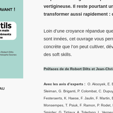
vertigineuse. Il reste pourtant 
transformer aussi rapidement : c
Loin d’une croyance répandue qu
sont innées, cet ouvrage vous pe
concrète que l’on peut cultiver, dév
des soft skills.
Préfaces de de Robert Dilts et Jean-Ch
Avec les avis d’experts :
O. Aksoyek, E. B
RAU
Sleiman, G. Briganti, P. Colombat, C. Dupuy
Festeraerts, K. Haese, F. Jaulin, F. Martin,
Monsempes, T. Psiuk, F. Ramon, P. Rodet, 
Smirdec, G. Tirtiaux, A. Toledano, L. Verneui